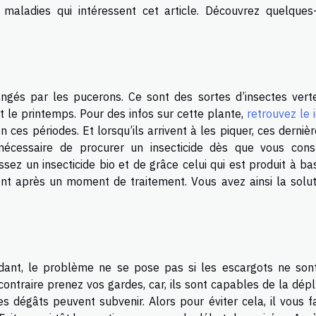
es maladies qui intéressent cet article. Découvrez quelques
ngés par les pucerons. Ce sont des sortes d’insectes vert
t le printemps. Pour des infos sur cette plante,
retrouvez le i
en ces périodes. Et lorsqu’ils arrivent à les piquer, ces derniè
t nécessaire de procurer un insecticide dès que vous cons
issez un insecticide bio et de grâce celui qui est produit à b
îtront après un moment de traitement. Vous avez ainsi la solu
dant, le problème ne se pose pas si les escargots ne son
ontraire prenez vos gardes, car, ils sont capables de la dép
s dégâts peuvent subvenir. Alors pour éviter cela, il vous f