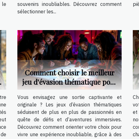
 le
souvenirs inoubliables. Découvrez comment
pi
sélectionner les...
Comment choisir le meilleur
jeu d'évasion thématique pour
votre prochaine sortie ?
tre
Vous envisagez une sortie captivante et
Ch
une
originale ? Les jeux d’évasion thématiques
vo
tés
séduisent de plus en plus de passionnés en
et
eut
quête de défis et d’aventures immersives.
no
nce
Découvrez comment orienter votre choix pour
co
 de
vivre une expérience inoubliable, grâce à des
ch