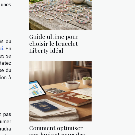
-unes
Guide ultime pour
es ou
choisir le bracelet
ci
. En
Liberty idéal
res se
tatez
ase du
tion à
t pas
lumer
Comment optimiser
audra
son budget pour des