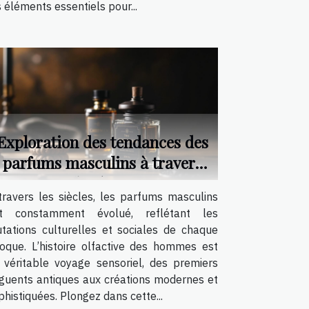
s éléments essentiels pour...
Exploration des tendances des
parfums masculins à travers
les âges
travers les siècles, les parfums masculins
t constamment évolué, reflétant les
tations culturelles et sociales de chaque
oque. L’histoire olfactive des hommes est
 véritable voyage sensoriel, des premiers
guents antiques aux créations modernes et
phistiquées. Plongez dans cette...