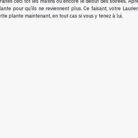
aites ceci tôt les matins ou encore le début des soirées. Apr
ante pour qu’ils ne reviennent plus. Ce faisant, votre Laurie
tte plante maintenant, en tout cas si vous y tenez à lui.