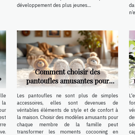
développement des plus jeunes....
da
n’e
Comment choisir des
?
pantoufles amusantes pour
chaque membre de la famille ?
lle
Les pantoufles ne sont plus de simples
L'
 la
accessoires, elles sont devenues de
fo
our
véritables éléments de style et de confort à
vé
est
la maison. Choisir des modèles amusants pour
de
rre
chaque membre de la famille peut
sé
ve.
transformer les moments cocooning en
ca