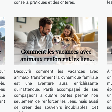
conseils pratiques et des critères...
le
e
Comment les vacances avec
e
animaux renforcent les liens
familiaux ?
our
Découvrir comment les vacances avec
À 
ues
animaux transforment la dynamique familiale
on
le.
est une aventure aussi enrichissante
mu
ons
qu’inattendue. Partir accompagné de ses
ép
ile
compagnons à quatre pattes permet non
un
ent
seulement de renforcer les liens, mais aussi
on
de créer des souvenirs inoubliables. Cet
so