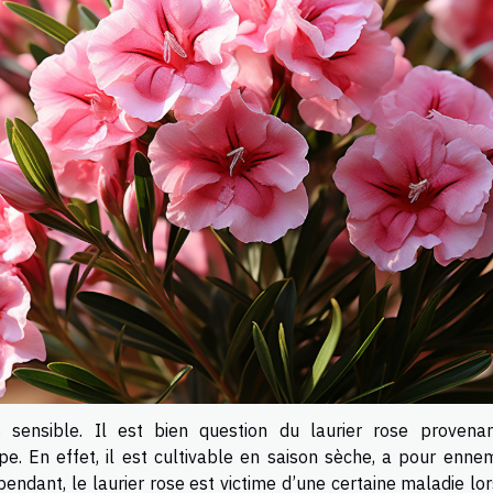
 sensible. Il est bien question du laurier rose provena
pe. En effet, il est cultivable en saison sèche, a pour ennem
endant, le laurier rose est victime d’une certaine maladie lor