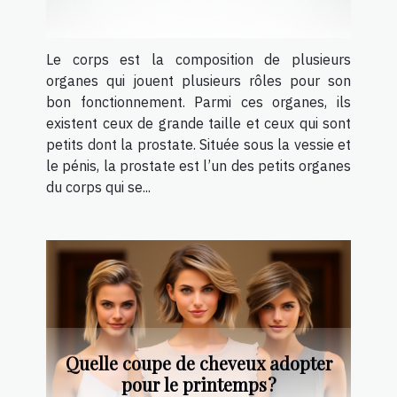
Le corps est la composition de plusieurs
organes qui jouent plusieurs rôles pour son
bon fonctionnement. Parmi ces organes, ils
existent ceux de grande taille et ceux qui sont
petits dont la prostate. Située sous la vessie et
le pénis, la prostate est l’un des petits organes
du corps qui se...
Quelle coupe de cheveux adopter
pour le printemps ?