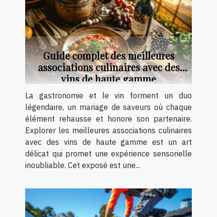
Guide complet des meilleures
associations culinaires avec des
vins de haute gamme
La gastronomie et le vin forment un duo
légendaire, un mariage de saveurs où chaque
élément rehausse et honore son partenaire.
Explorer les meilleures associations culinaires
avec des vins de haute gamme est un art
délicat qui promet une expérience sensorielle
inoubliable. Cet exposé est une...