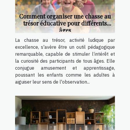
Comment organiser une chasse au
trésor éducative pour différents
âges
La chasse au trésor, activité ludique par
excellence, s'avère être un outil pédagogique
remarquable, capable de stimuler l’intérêt et
la curiosité des participants de tous âges. Elle
conjugue amusement et apprentissage,
poussant les enfants comme les adultes à
aiguiser leur sens de l'observation...