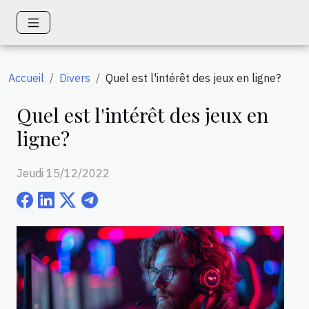
Accueil
Divers
Quel est l'intérêt des jeux en ligne?
Quel est l'intérêt des jeux en
ligne?
Jeudi 15/12/2022