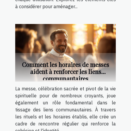
à considérer pour aménager...
Comment les horaires de messes
aident à renforcer les liens
communautaires
La messe, célébration sacrée et pivot de la vie
spirituelle pour de nombreux croyants, joue
également un rôle fondamental dans le
tissage des liens communautaires. À travers
les rituels et les horaires établis, elle crée un
cadre de rencontre régulier qui renforce la
cohésion et l'identité...