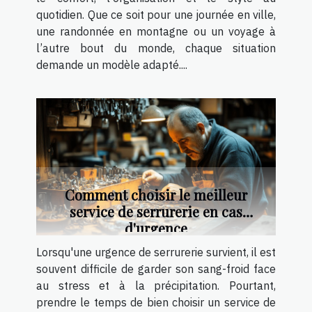
quotidien. Que ce soit pour une journée en ville,
une randonnée en montagne ou un voyage à
l’autre bout du monde, chaque situation
demande un modèle adapté....
Comment choisir le meilleur
service de serrurerie en cas
d'urgence
Lorsqu'une urgence de serrurerie survient, il est
souvent difficile de garder son sang-froid face
au stress et à la précipitation. Pourtant,
prendre le temps de bien choisir un service de