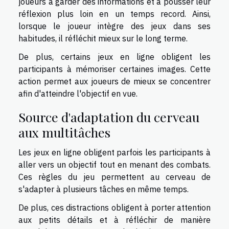
joueurs à garder des informations et à pousser leur
réflexion plus loin en un temps record. Ainsi,
lorsque le joueur intègre des jeux dans ses
habitudes, il réfléchit mieux sur le long terme.
De plus, certains jeux en ligne obligent les
participants à mémoriser certaines images. Cette
action permet aux joueurs de mieux se concentrer
afin d'atteindre l'objectif en vue.
Source d'adaptation du cerveau
aux multitâches
Les jeux en ligne obligent parfois les participants à
aller vers un objectif tout en menant des combats.
Ces règles du jeu permettent au cerveau de
s'adapter à plusieurs tâches en même temps.
De plus, ces distractions obligent à porter attention
aux petits détails et à réfléchir de manière