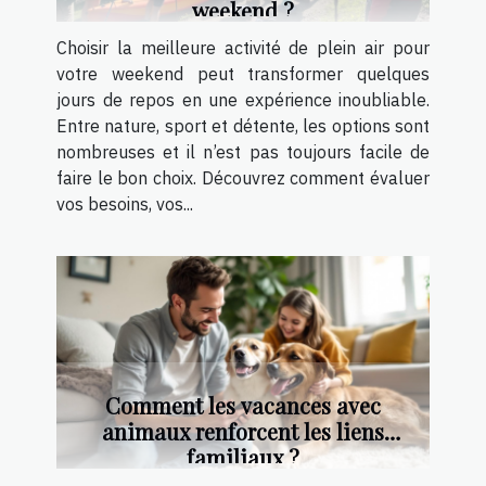
weekend ?
Choisir la meilleure activité de plein air pour
votre weekend peut transformer quelques
jours de repos en une expérience inoubliable.
Entre nature, sport et détente, les options sont
nombreuses et il n’est pas toujours facile de
faire le bon choix. Découvrez comment évaluer
vos besoins, vos...
Comment les vacances avec
animaux renforcent les liens
familiaux ?