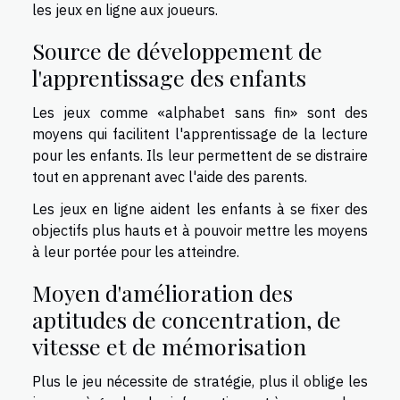
les jeux en ligne aux joueurs.
Source de développement de
l'apprentissage des enfants
Les jeux comme «alphabet sans fin» sont des
moyens qui facilitent l'apprentissage de la lecture
pour les enfants. Ils leur permettent de se distraire
tout en apprenant avec l'aide des parents.
Les
jeux en ligne
aident les enfants à se fixer des
objectifs plus hauts et à pouvoir mettre les moyens
à leur portée pour les atteindre.
Moyen d'amélioration des
aptitudes de concentration, de
vitesse et de mémorisation
Plus le jeu nécessite de stratégie, plus il oblige les