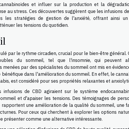
cannabinoïdes et influer sur la production et la dégradati
se au stress. Ces découvertes suggèrent que les infusions d
les stratégies de gestion de l'anxiété, offrant ainsi un 
ténuer les tensions du quotidien.
il
 par le rythme circadien, crucial pour le bien-être général. 
ubles du sommeil, tel que l'insomnie, qui peuvent al
udes menées par des spécialistes du sommeil ont mis en éviden
e bénéfique dans l'amélioration du sommeil. En effet, le canna
bis, est considéré pour ses propriétés relaxantes et anxiolyt
les infusions de CBD agiraient sur le système endocannabin
sommeil et d'apaiser les tensions. Des témoignages de pers
 rapportent une amélioration de la qualité du sommeil, une fa
octurnes. Pour ceux qui cherchent à explorer les options natu
se présenter comme une alternative intéressante.