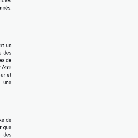
tibles
nnés,
nt un
e des
es de
 être
ur et
t une
xe de
er que
e des