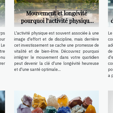
Mouvement et longévité
pourquoi l'activité physique
est votre alliée pour une vie en
rps
L'activité physique est souvent associée à une
Le
santé
our
image d'effort et de discipline, mais derrière
co
 Le
cet investissement se cache une promesse de
ad
tre
vitalité et de bien-être. Découvrez pourquoi
de
enu
intégrer le mouvement dans votre quotidien
d'
rer
peut devenir la clé d'une longévité heureuse
co
et d'une santé optimale....
po
a p