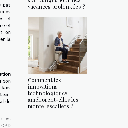
e pas
vacances prolongées ?
antes
es et
ce et
rt en
er la
stion
Comment les
r son
innovations
 dans
technologiques
asie.
améliorent-elles les
ral de
monte-escaliers ?
r les
e CBD