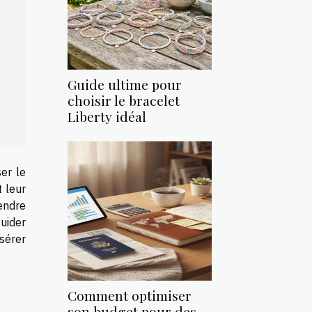
Guide ultime pour
choisir le bracelet
Liberty idéal
er le
 leur
endre
guider
sérer
Comment optimiser
son budget pour des