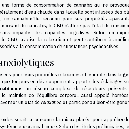
ont une forme de consommation de cannabis qui ne provoqu
énéralement d'eau chaude dans laquelle sont infusées des pl
, un cannabinoïde reconnu pour ses propriétés apaisant
omposant du cannabis, le CBD n'altère pas l'état de conscien
sans impacter les capacités cognitives. Selon un expe
 de CBD favorise la relaxation et peut contribuer à amélior
s associés à la consommation de substances psychoactives.
 anxiolytiques
isées pour leurs propriétés relaxantes et leur rôle dans la
ge
en que toujours en développement, apporte des éclairages su
nabinoïde
, un réseau complexe de récepteurs présents
s le maintien de l'équilibre corporel, aussi appelé homéost
favoriser un état de
relaxation
et participer au bien-être géné
inoïdes serait la personne la mieux placée pour appréhende
 système endocannabinoïde. Selon des études préliminaires, l