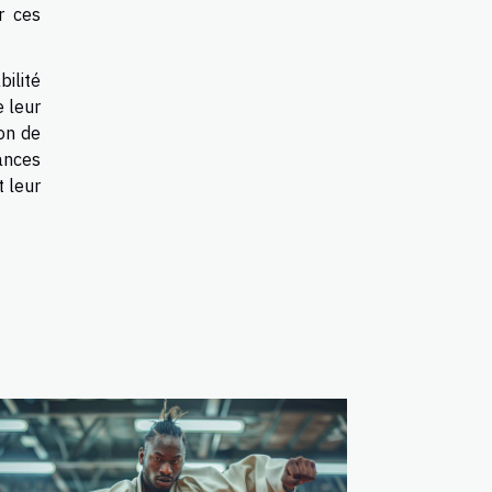
r ces
bilité
e leur
ion de
ances
t leur