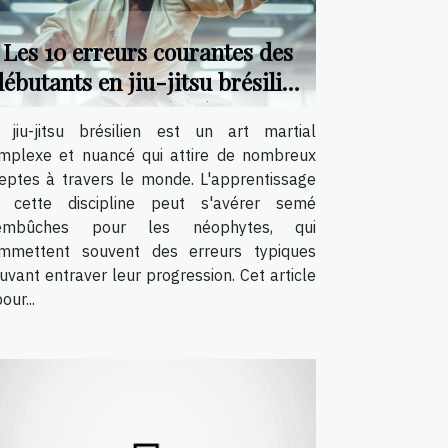
Les 10 erreurs courantes des
débutants en jiu-jitsu brésilien
et comment les éviter
 jiu-jitsu brésilien est un art martial
mplexe et nuancé qui attire de nombreux
eptes à travers le monde. L'apprentissage
 cette discipline peut s'avérer semé
embûches pour les néophytes, qui
mmettent souvent des erreurs typiques
uvant entraver leur progression. Cet article
our...