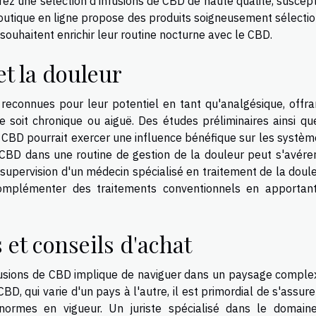
erez une sélection d'infusions de CBD de haute qualité, suscep
outique en ligne propose des produits soigneusement sélectio
 souhaitent enrichir leur routine nocturne avec le CBD.
t la douleur
reconnues pour leur potentiel en tant qu'analgésique, offra
e soit chronique ou aiguë. Des études préliminaires ainsi qu
 CBD pourrait exercer une influence bénéfique sur les systèm
 CBD dans une routine de gestion de la douleur peut s'avérer
supervision d'un médecin spécialisé en traitement de la doule
complémenter des traitements conventionnels en apportan
 et conseils d'achat
fusions de CBD implique de naviguer dans un paysage comple
CBD, qui varie d'un pays à l'autre, il est primordial de s'assur
normes en vigueur. Un juriste spécialisé dans le domain