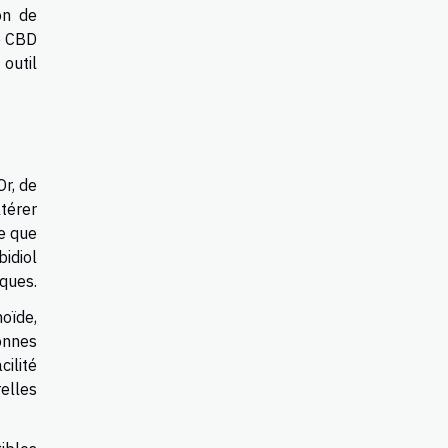
on de
e CBD
outil
Or, de
térer
ce que
bidiol
iques.
oïde,
onnes
cilité
relles