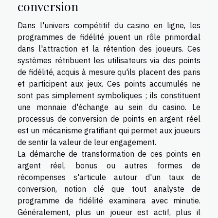
conversion
Dans l'univers compétitif du casino en ligne, les
programmes de fidélité jouent un rôle primordial
dans l'attraction et la rétention des joueurs. Ces
systèmes rétribuent les utilisateurs via des points
de fidélité, acquis à mesure qu'ils placent des paris
et participent aux jeux. Ces points accumulés ne
sont pas simplement symboliques ; ils constituent
une monnaie d'échange au sein du casino. Le
processus de conversion de points en argent réel
est un mécanisme gratifiant qui permet aux joueurs
de sentir la valeur de leur engagement.
La démarche de transformation de ces points en
argent réel, bonus ou autres formes de
récompenses s'articule autour d'un taux de
conversion, notion clé que tout analyste de
programme de fidélité examinera avec minutie.
Généralement, plus un joueur est actif, plus il