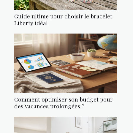
Guide ultime pour choisir le bracelet
Liberty idéal
Comment optimiser son budget pour
des vacances prolongées ?