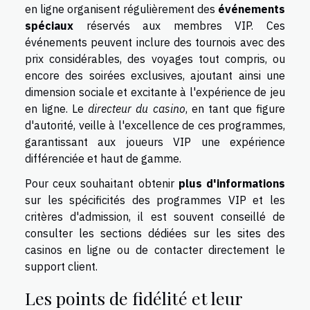
en ligne organisent régulièrement des
événements
spéciaux
réservés aux membres VIP. Ces
événements peuvent inclure des tournois avec des
prix considérables, des voyages tout compris, ou
encore des soirées exclusives, ajoutant ainsi une
dimension sociale et excitante à l'expérience de jeu
en ligne. Le
directeur du casino
, en tant que figure
d'autorité, veille à l'excellence de ces programmes,
garantissant aux joueurs VIP une expérience
différenciée et haut de gamme.
Pour ceux souhaitant obtenir
plus d'informations
sur les spécificités des programmes VIP et les
critères d'admission, il est souvent conseillé de
consulter les sections dédiées sur les sites des
casinos en ligne ou de contacter directement le
support client.
Les points de fidélité et leur