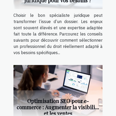
juridique pour vos besoins ?
Choisir le bon spécialiste juridique peut
transformer l’issue d’un dossier. Les enjeux
sont souvent élevés et une expertise adaptée
fait toute la différence. Parcourez les conseils
suivants pour découvrir comment sélectionner
un professionnel du droit réellement adapté à
vos besoins spécifiques...
Optimisation SEO pour e-
commerce : Augmenter la visibilité
et les ventes