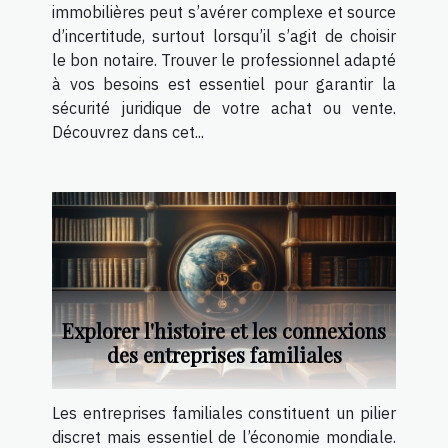
immobilières peut s’avérer complexe et source
d’incertitude, surtout lorsqu’il s’agit de choisir
le bon notaire. Trouver le professionnel adapté
à vos besoins est essentiel pour garantir la
sécurité juridique de votre achat ou vente.
Découvrez dans cet...
Explorer l'histoire et les connexions
des entreprises familiales
Les entreprises familiales constituent un pilier
discret mais essentiel de l’économie mondiale.