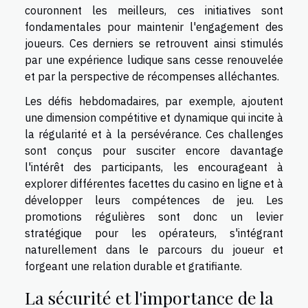
couronnent les meilleurs, ces initiatives sont
fondamentales pour maintenir l'engagement des
joueurs. Ces derniers se retrouvent ainsi stimulés
par une expérience ludique sans cesse renouvelée
et par la perspective de récompenses alléchantes.
Les défis hebdomadaires, par exemple, ajoutent
une dimension compétitive et dynamique qui incite à
la régularité et à la persévérance. Ces challenges
sont conçus pour susciter encore davantage
l'intérêt des participants, les encourageant à
explorer différentes facettes du casino en ligne et à
développer leurs compétences de jeu. Les
promotions régulières sont donc un levier
stratégique pour les opérateurs, s'intégrant
naturellement dans le parcours du joueur et
forgeant une relation durable et gratifiante.
La sécurité et l'importance de la