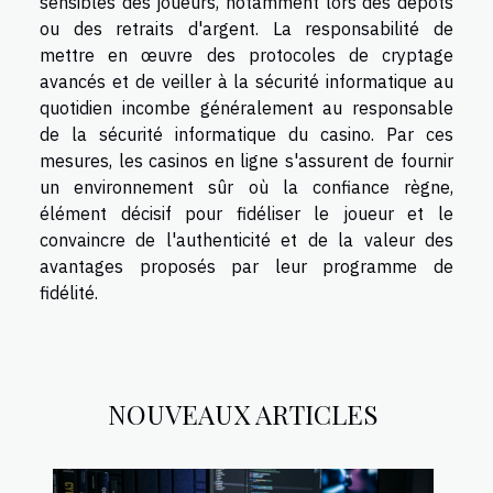
sensibles des joueurs, notamment lors des dépôts
ou des retraits d'argent. La responsabilité de
mettre en œuvre des protocoles de cryptage
avancés et de veiller à la sécurité informatique au
quotidien incombe généralement au responsable
de la sécurité informatique du casino. Par ces
mesures, les casinos en ligne s'assurent de fournir
un environnement sûr où la confiance règne,
élément décisif pour fidéliser le joueur et le
convaincre de l'authenticité et de la valeur des
avantages proposés par leur programme de
fidélité.
NOUVEAUX ARTICLES