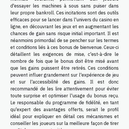
d'essayer les machines à sous sans puiser dans
leur propre bankroll. Ces incitations sont des outils
efficaces pour se lancer dans l'univers du casino en
ligne, en découvrant les jeux et en augmentant les
chances de gain sans risque initial important. Il est
néanmoins primordial de se pencher sur les termes
et conditions liés à ces bonus de bienvenue. Ceux-ci
détaillent les exigences de mise, c'est-à-dire le
nombre de fois que le bonus doit être misé avant
que les gains puissent être retirés. Ces conditions
peuvent influer grandement sur l'expérience de jeu
et sur l'accessibilité des gains. Il est donc
recommandé de les lire attentivement pour éviter
toute surprise et optimiser l'usage du bonus reçu.
Le responsable du programme de fidélité, en tant
qu'expert des avantages offerts, serait le profil
idéal pour expliquer en détail ces mécanismes et
conseiller les joueurs sur la meilleure façon de tirer