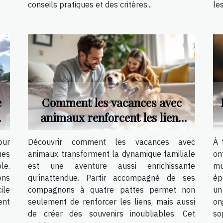
conseils pratiques et des critères...
le
e
Comment les vacances avec
e
animaux renforcent les liens
familiaux ?
our
Découvrir comment les vacances avec
À 
ues
animaux transforment la dynamique familiale
on
le.
est une aventure aussi enrichissante
mu
ons
qu’inattendue. Partir accompagné de ses
ép
ile
compagnons à quatre pattes permet non
un
ent
seulement de renforcer les liens, mais aussi
on
de créer des souvenirs inoubliables. Cet
so