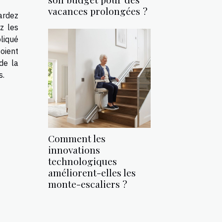
vacances prolongées ?
ardez
z les
liqué
oient
de la
s.
Comment les
innovations
technologiques
améliorent-elles les
monte-escaliers ?