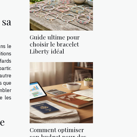
 sa
Guide ultime pour
choisir le bracelet
ns le
Liberty idéal
tions
afards
artir.
 autre
is que
mbler
e les
re
Comment optimiser
son budget pour des