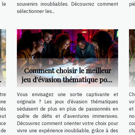
 le
souvenirs inoubliables. Découvrez comment
pi
sélectionner les...
Comment choisir le meilleur
jeu d'évasion thématique pour
votre prochaine sortie ?
tre
Vous envisagez une sortie captivante et
Ch
une
originale ? Les jeux d’évasion thématiques
vo
tés
séduisent de plus en plus de passionnés en
et
eut
quête de défis et d’aventures immersives.
no
nce
Découvrez comment orienter votre choix pour
co
 de
vivre une expérience inoubliable, grâce à des
ch