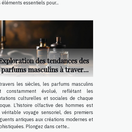
s éléments essentiels pour...
Exploration des tendances des
parfums masculins à travers
les âges
travers les siècles, les parfums masculins
t constamment évolué, reflétant les
tations culturelles et sociales de chaque
oque. L’histoire olfactive des hommes est
 véritable voyage sensoriel, des premiers
guents antiques aux créations modernes et
phistiquées. Plongez dans cette...