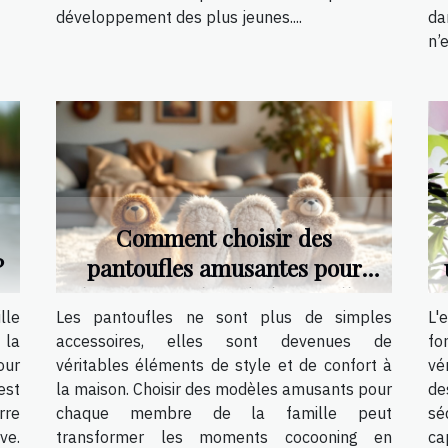
développement des plus jeunes....
da
n’e
Comment choisir des
?
pantoufles amusantes pour
chaque membre de la famille ?
lle
Les pantoufles ne sont plus de simples
L'
 la
accessoires, elles sont devenues de
fo
our
véritables éléments de style et de confort à
vé
est
la maison. Choisir des modèles amusants pour
de
rre
chaque membre de la famille peut
sé
ve.
transformer les moments cocooning en
ca