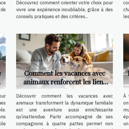
nce
Découvrez comment orienter votre choix pour
co
 de
vivre une expérience inoubliable, grâce à des
ch
conseils pratiques et des critères...
le
e
Comment les vacances avec
e
animaux renforcent les liens
familiaux ?
our
Découvrir comment les vacances avec
À 
ues
animaux transforment la dynamique familiale
on
le.
est une aventure aussi enrichissante
mu
ons
qu’inattendue. Partir accompagné de ses
ép
ile
compagnons à quatre pattes permet non
un