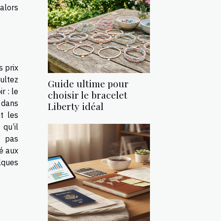
alors
s prix
ultez
Guide ultime pour
r : le
choisir le bracelet
r dans
Liberty idéal
t les
 qu’il
t pas
ré aux
elques