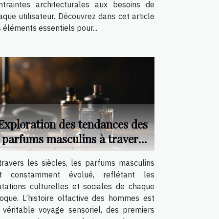
ntraintes architecturales aux besoins de
aque utilisateur. Découvrez dans cet article
s éléments essentiels pour...
Exploration des tendances des
parfums masculins à travers
les âges
travers les siècles, les parfums masculins
t constamment évolué, reflétant les
tations culturelles et sociales de chaque
oque. L’histoire olfactive des hommes est
 véritable voyage sensoriel, des premiers