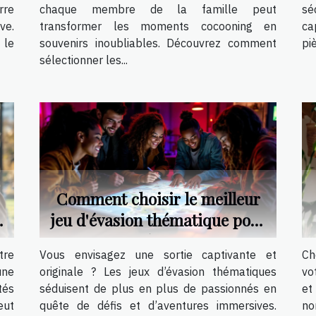
rre
chaque membre de la famille peut
sé
ve.
transformer les moments cocooning en
ca
 le
souvenirs inoubliables. Découvrez comment
pi
sélectionner les...
Comment choisir le meilleur
jeu d'évasion thématique pour
votre prochaine sortie ?
tre
Vous envisagez une sortie captivante et
Ch
une
originale ? Les jeux d’évasion thématiques
vo
tés
séduisent de plus en plus de passionnés en
et
eut
quête de défis et d’aventures immersives.
no