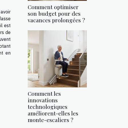
Comment optimiser
avoir
son budget pour des
fasse
vacances prolongées ?
il est
rs de
ouvent
ptant
nt en
Comment les
innovations
technologiques
améliorent-elles les
monte-escaliers ?