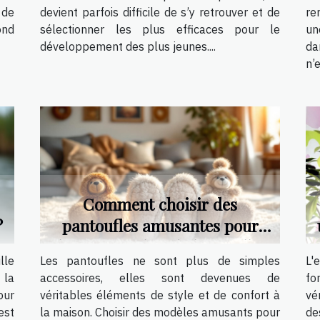
 de
devient parfois difficile de s’y retrouver et de
re
ond
sélectionner les plus efficaces pour le
un
développement des plus jeunes....
da
n’e
Comment choisir des
?
pantoufles amusantes pour
chaque membre de la famille ?
lle
Les pantoufles ne sont plus de simples
L'
 la
accessoires, elles sont devenues de
fo
our
véritables éléments de style et de confort à
vé
est
la maison. Choisir des modèles amusants pour
de