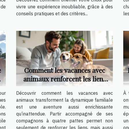
 de
vivre une expérience inoubliable, grâce à des
ch
conseils pratiques et des critères...
le
e
Comment les vacances avec
e
animaux renforcent les liens
familiaux ?
our
Découvrir comment les vacances avec
À 
ues
animaux transforment la dynamique familiale
on
le.
est une aventure aussi enrichissante
mu
ons
qu’inattendue. Partir accompagné de ses
ép
ile
compagnons à quatre pattes permet non
un
ent
seulement de renforcer les liens, mais aussi
on