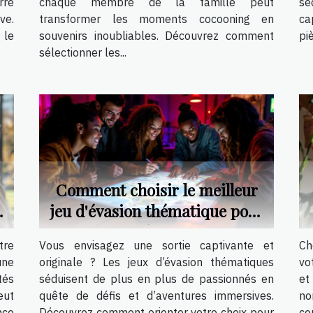
rre
chaque membre de la famille peut
sé
ve.
transformer les moments cocooning en
ca
 le
souvenirs inoubliables. Découvrez comment
pi
sélectionner les...
Comment choisir le meilleur
jeu d'évasion thématique pour
votre prochaine sortie ?
tre
Vous envisagez une sortie captivante et
Ch
une
originale ? Les jeux d’évasion thématiques
vo
tés
séduisent de plus en plus de passionnés en
et
eut
quête de défis et d’aventures immersives.
no
nce
Découvrez comment orienter votre choix pour
co