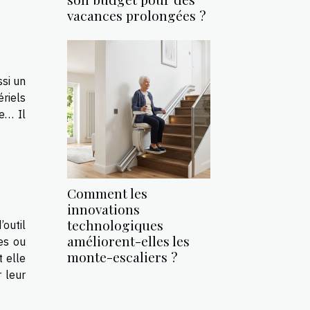
vacances prolongées ?
ssi un
ériels
he… Il
Comment les
innovations
technologiques
’outil
améliorent-elles les
mes ou
monte-escaliers ?
t elle
r leur