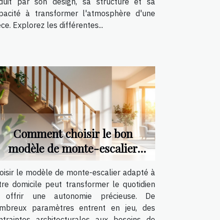
duit par son design, sa structure et sa
pacité à transformer l'atmosphère d'une
èce. Explorez les différentes...
Comment choisir le bon
modèle de monte-escalier
pour votre maison ?
oisir le modèle de monte-escalier adapté à
tre domicile peut transformer le quotidien
 offrir une autonomie précieuse. De
mbreux paramètres entrent en jeu, des
ntraintes architecturales aux besoins de