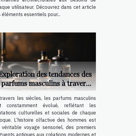
aque utilisateur. Découvrez dans cet article
s éléments essentiels pour...
Exploration des tendances des
parfums masculins à travers
les âges
travers les siècles, les parfums masculins
t constamment évolué, reflétant les
tations culturelles et sociales de chaque
oque. L’histoire olfactive des hommes est
 véritable voyage sensoriel, des premiers
guents antiques aux créations modernes et