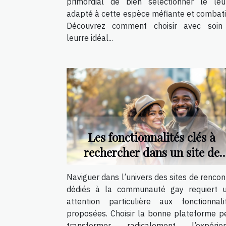
primordial de bien sélectionner le leu
adapté à cette espèce méfiante et combati
Découvrez comment choisir avec soin
leurre idéal...
Les fonctionnalités clés à
rechercher dans un site de
rencontre pour gays
Naviguer dans l’univers des sites de rencon
dédiés à la communauté gay requiert 
attention particulière aux fonctionnali
proposées. Choisir la bonne plateforme p
transformer radicalement l’expérie