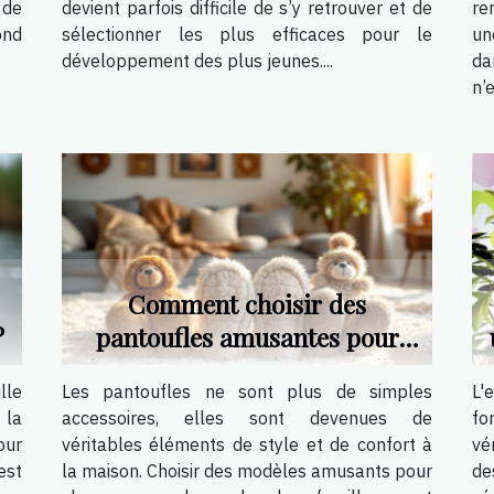
 de
devient parfois difficile de s’y retrouver et de
re
ond
sélectionner les plus efficaces pour le
un
développement des plus jeunes....
da
n’e
Comment choisir des
?
pantoufles amusantes pour
chaque membre de la famille ?
lle
Les pantoufles ne sont plus de simples
L'
 la
accessoires, elles sont devenues de
fo
our
véritables éléments de style et de confort à
vé
est
la maison. Choisir des modèles amusants pour
de