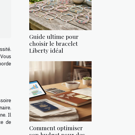
Guide ultime pour
choisir le bracelet
ssité.
Liberty idéal
 Vous
aborde
soire
naire.
ne. Il
ce de
Comment optimiser
son budget pour des